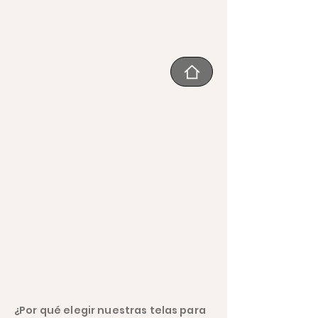
Tiera
Tela
de
interior
¿Por qué elegir nuestras telas para