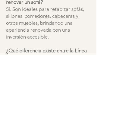
renovar un sofá?
Sí. Son ideales para retapizar sofás,
sillones, comedores, cabeceras y
otros muebles, brindando una
apariencia renovada con una
inversión accesible.
¿Qué diferencia existe entre la Línea
Eco y otras colecciones?
La principal diferencia está en el
equilibrio entre costo y prestaciones.
La Línea Eco está orientada a quienes
buscan una solución funcional,
resistente y con excelente relación
calidad-precio, mientras que otras
colecciones pueden ofrecer
características específicas como
mayor resistencia al desgaste,
propiedades antimanchas o
desempeño para exteriores.