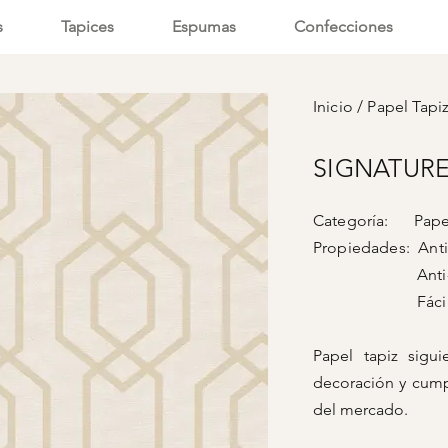
s
Tapices
Espumas
Confecciones
Inicio
/
Papel Tapi
SIGNATURE 
Categoría: Papel
Propiedades: Anti-
Anti-vi
Fácil lim
Papel tapiz sigu
decoración y cump
del mercado.