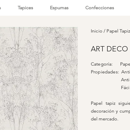
s
Tapices
Espumas
Confecciones
Inicio
/
Papel Tapi
ART DECO -
Categoría: Papel
Propiedades: Anti-
Anti-vi
Fácil lim
Papel tapiz sigu
decoración y cump
del mercado.