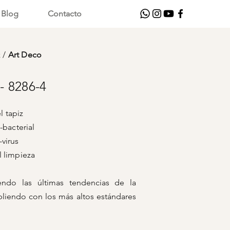
Blog
Contacto
z
/
Art Deco
 8286-4
 tapiz
bacterial
rus
pieza
iendo las últimas tendencias de la
liendo con los más altos estándares