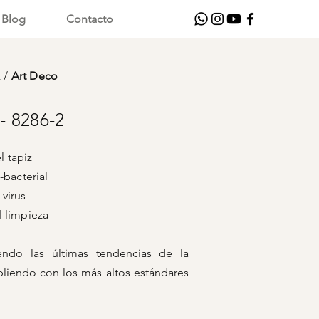
Blog
Contacto
z
/
Art Deco
 8286-2
 tapiz
bacterial
rus
pieza
iendo las últimas tendencias de la
liendo con los más altos estándares