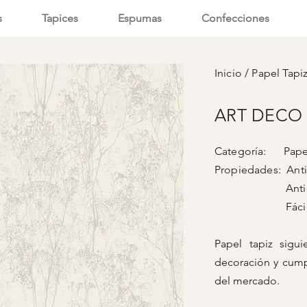
s
Tapices
Espumas
Confecciones
Inicio
/
Papel Tapi
ART DECO -
Categoría: Papel
Propiedades: Anti-
Anti-vi
Fácil lim
Papel tapiz sigu
decoración y cump
del mercado.