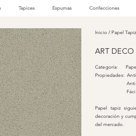
s
Tapices
Espumas
Confecciones
Inicio
/
Papel Tapi
ART DECO -
Categoría: Papel
Propiedades: Anti-
Anti-vi
Fácil lim
Papel tapiz sigu
decoración y cump
del mercado.