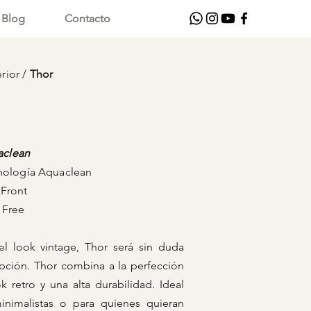
Blog
Contacto
erior
/
Thor
clean
nología Aquaclean
ont
ee
l look vintage, Thor será sin duda
pción. Thor combina a la perfección
ok retro y una alta durabilidad. Ideal
inimalistas o para quienes quieran