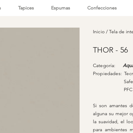
s
Tapices
Espumas
Confecciones
Inicio
/
Tela de int
THOR - 56
Categoría:
Aqua
Propiedades: Tec
SafeFr
PFC Fr
Si son amantes de
alguna su mejor o
la suavidad, el lo
para ambientes m