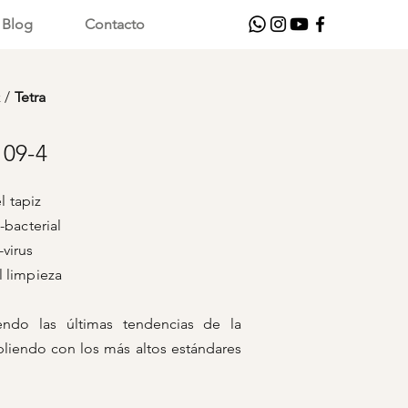
Blog
Contacto
z
/
Tetra
109-4
 tapiz
bacterial
rus
pieza
iendo las últimas tendencias de la
liendo con los más altos estándares