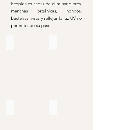
Ecoplen es capaz de eliminar olores,
manchas orgánicas, hongos,
bacterias, virus y reflejar la luz UV no
permitiendo su paso.
320
204
Tapiz
Tapiz
para
para
terrazas
terrazas
112
124
Tapiz
Tapiz
para
para
terrazas
terrazas