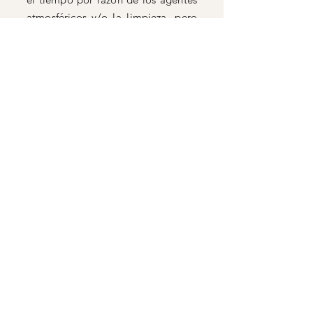
atmosféricos y/o la limpieza, pero
puede recuperarse usando los
diferentes productos re-
impermeabilizantes disponibles.
Nuestros tejidos Ecoplen® pueden
plancharse en seco (a menos de 66
ºC / 150 ºF) con el programa
sintético. No planchar con vapor.
espumas iquitos
Inicio
Productos