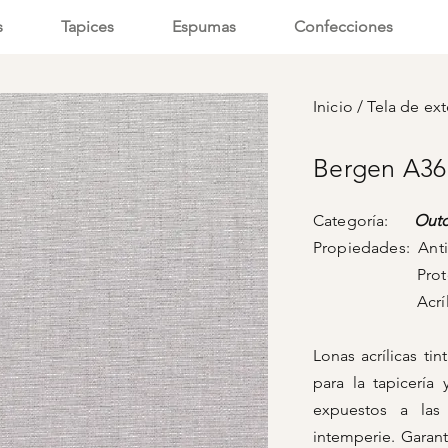
s
Tapices
Espumas
Confecciones
Inicio
/
Tela de ext
Bergen A36
Categoría:
Out
Propiedades: Anti
Protecci
Acrílico ti
Lonas acrílicas t
para la tapicería
expuestos a las
intemperie. Garant