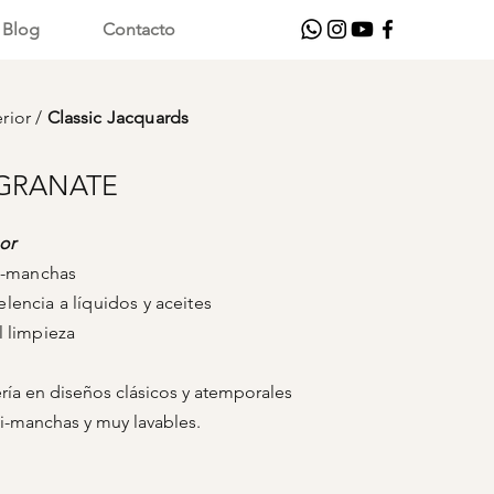
Blog
Contacto
erior
/
Classic Jacquards
 GRANATE
or
i-manchas
 líquidos y aceites
pieza
ría en diseños clásicos y atemporales
i-manchas y muy lavables.