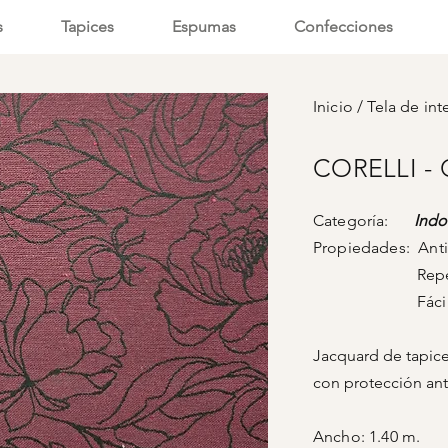
s
Tapices
Espumas
Confecciones
Inicio
/
Tela de int
CORELLI -
Categoría:
Indo
Propiedades: Ant
Repelencia a
Fácil lim
Jacquard de tapice
con protección ant
Ancho: 1.40 m.