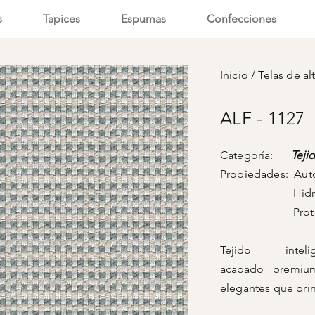
s
Tapices
Espumas
Confecciones
Inicio
/
Telas de al
ALF - 1127
Categoría:
Teji
Propiedades: Aut
Hidróf
Protecci
Tejido intel
acabado
premium 
elegantes que brin