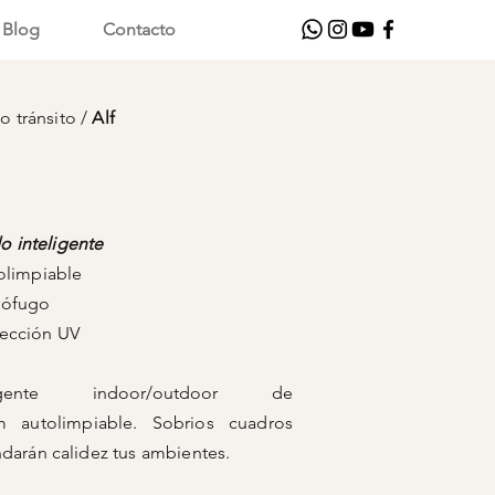
Blog
Contacto
to tránsito
/
Alf
do inteligente
olimpiable
ugo
ón UV
igente indoor/outdoor de
autolimpiable. Sobrios cuadros
darán calidez tus ambientes.