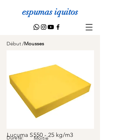
espumas iquitos
Début
/
Mousses
Lucuma S550 - 25 kg/m3
Dureté:
Moitié