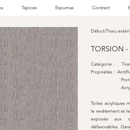
os
Tapices
Espumas
Contract
Début
/
Tissu extér
TORSION - 
Catégorie : Tissu
Propriétés : Antifl
Protecti
Acrylique te
Toiles acryliques 
le revêtement et 
exposés aux co
défavorables. Gara