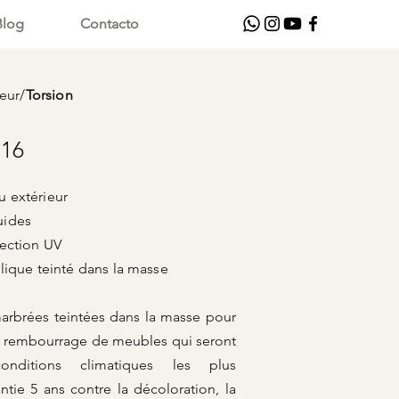
Blog
Contacto
ieur
/
Torsion
16
 extérieur
uides
on UV
inté dans la masse
marbrées teintées dans la masse pour
le rembourrage de meubles qui seront
nditions climatiques les plus
ntie 5 ans contre la décoloration, la