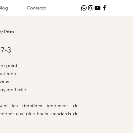
Blog
Contacto
t
/
Tétra
7-3
er peint
actérien
us
 facile
ivant les dernières tendances de
ondant aux plus hauts standards du