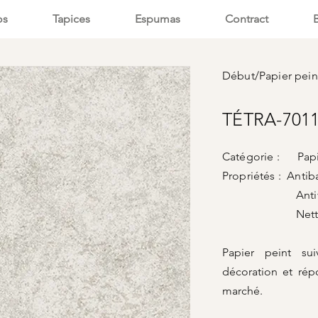
os
Tapices
Espumas
Contract
Début
/
Papier pein
TÉTRA-7011
Catégorie : Papi
Propriétés : Antib
Antivir
Nettoyage
Papier peint su
décoration et rép
marché.