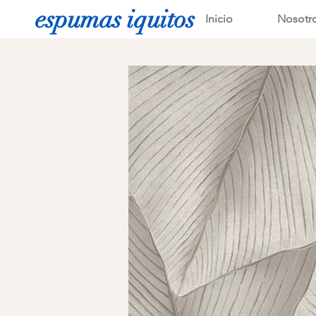
espumas iquitos
Inicio
Nosotr