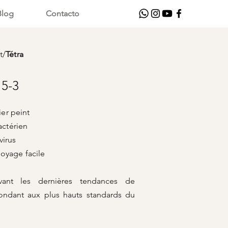
Blog
Contacto
t
/
Tétra
5-3
er peint
actérien
us
 facile
ivant les dernières tendances de
ondant aux plus hauts standards du