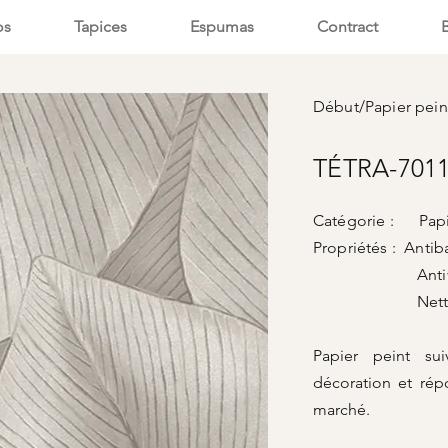
os
Tapices
Espumas
Contract
Début
/
Papier pein
TÉTRA-7011
Catégorie : Papi
Propriétés : Antib
Antivir
Nettoyage
Papier peint su
décoration et rép
marché.