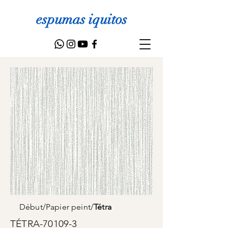
espumas iquitos
Début
/
Papier peint
/
Tétra
TÉTRA-70109-3