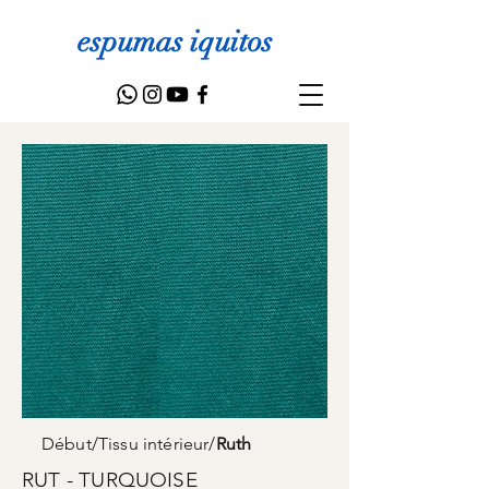
espumas iquitos
Début
/
Tissu intérieur
/
Ruth
RUT - TURQUOISE