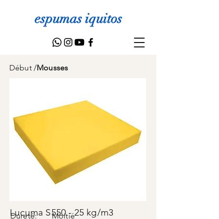
espumas iquitos
Début
/
Mousses
Lucuma S550 - 25 kg/m3
Dureté:
Moitié