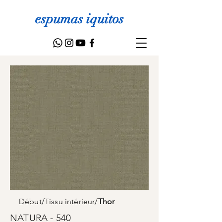
espumas iquitos
Début
/
Tissu intérieur
/
Thor
NATURA - 540