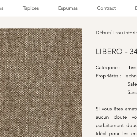
os
Tapices
Espumas
Contract
Début
/
Tissu intéri
LIBERO - 3
Catégorie : Tissu
Propriétés : Tech
SafeFr
Sans P
Si vous êtes amat
aucun doute vot
parfaitement douc
Idéal pour les e