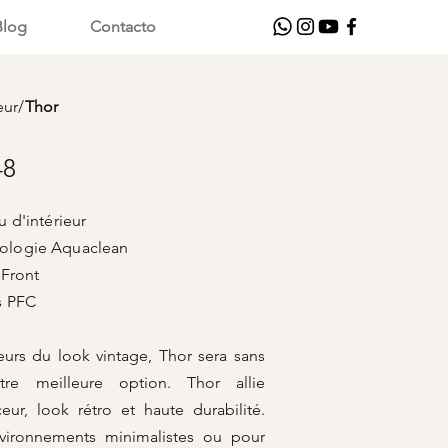
Blog
Contacto
eur
/
Thor
48
 d'intérieur
nologie Aquaclean
ont
FC
eurs du look vintage, Thor sera sans
re meilleure option. Thor allie
eur, look rétro et haute durabilité.
nvironnements minimalistes ou pour