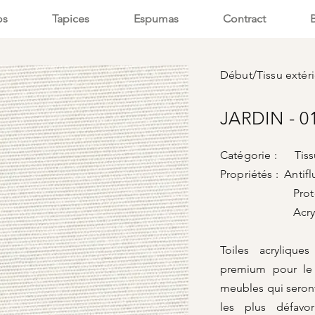
os
Tapices
Espumas
Contract
Début
/
Tissu extér
JARDIN - 0
Catégorie : Tissu
Propriétés : Antifl
Protecti
Acrylique te
Toiles acrylique
premium pour le
meubles qui seron
les plus défavo