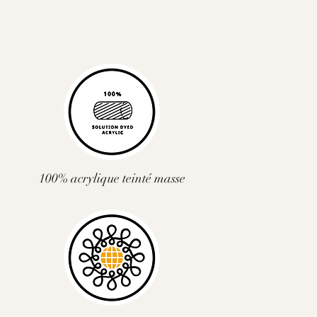
100% acrylique teinté masse