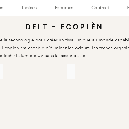
os
Tapices
Espumas
Contract
DELT - ECOPLÈN
et la technologie pour créer un tissu unique au monde capabl
ure. Ecoplen est capable d'éliminer les odeurs, les taches organ
réfléchir la lumière UV, sans la laisser passer.
144
116
Tela
Tela
para
para
terrazas
terrazas