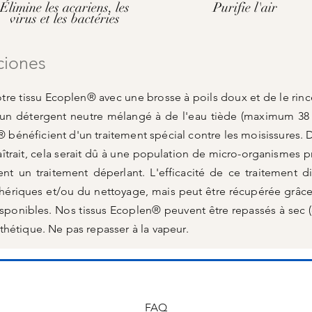
Élimine les acariens, les
Purifie l'air
virus et les bactéries
ciones
re tissu Ecoplen® avec une brosse à poils doux et de le rince
c un détergent neutre mélangé à de l'eau tiède (maximum 38 
® bénéficient d'un traitement spécial contre les moisissures. 
îtrait, cela serait dû à une population de micro-organismes p
ent un traitement déperlant. L'efficacité de ce traitement d
ériques et/ou du nettoyage, mais peut être récupérée grâce 
isponibles. Nos tissus Ecoplen® peuvent être repassés à sec 
hétique. Ne pas repasser à la vapeur.
FAQ