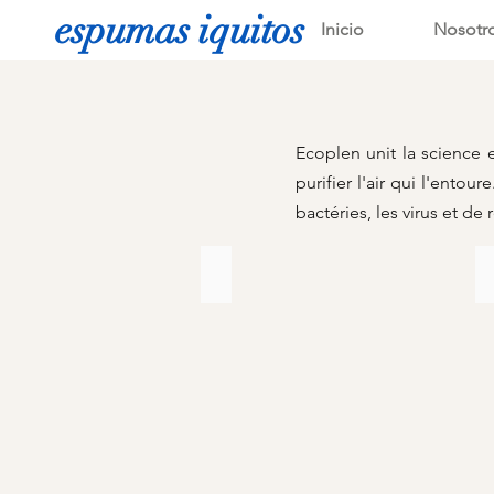
espumas iquitos
Inicio
Nosotr
Ecoplen unit la science 
purifier l'air qui l'ento
bactéries, les virus et de 
113
Tela
para
terrazas