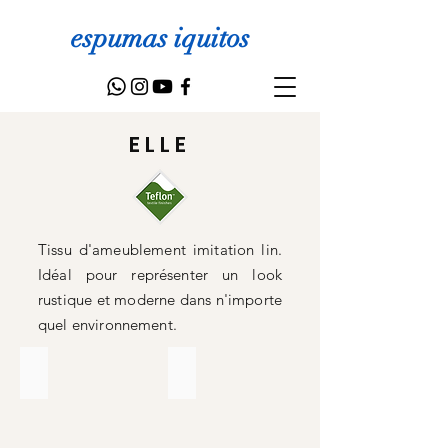
espumas iquitos
ELLE
Tissu d'ameublement imitation lin.
Idéal pour représenter un look
rustique et moderne dans n'importe
quel environnement.
PERLA
RONDA
Lino
Lino
de
de
tapicería
tapicería