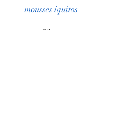
mousses iquitos
Début
produits
Technologies
Mousses
Contact
FAQ
Politique du magasin
Politique de retour