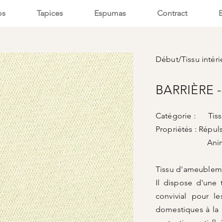
os
Tapices
Espumas
Contract
Début
/
Tissu intéri
BARRIÈRE -
Catégorie : Tissu
Propriétés :
Répuls
Animaux a
Tissu d'ameubleme
Il dispose d'une 
convivial pour l
domestiques à la