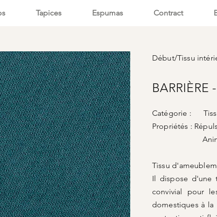
os
Tapices
Espumas
Contract
Début
/
Tissu intéri
BARRIÈRE 
Catégorie : Tissu
Propriétés :
Répuls
Animaux a
Tissu d'ameubleme
Il dispose d'une 
convivial pour l
domestiques à la