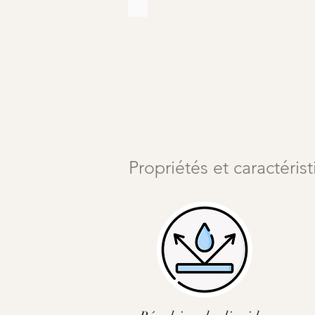
Marroquin
para
tapicería
Propriétés et caractéris