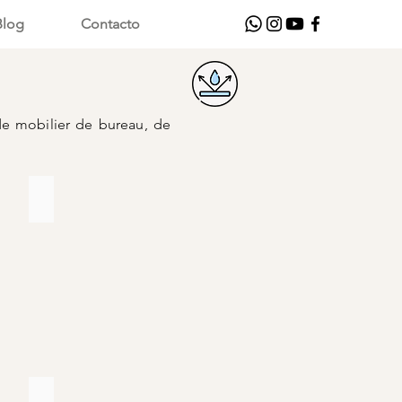
Blog
Contacto
 de mobilier de bureau, de
DANTA AZUL ACERO
Marroquin
para
tapicería
DANTA BICOLOR MARRON