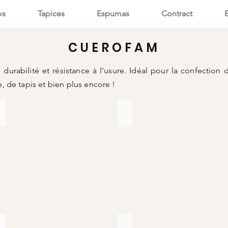
os
Tapices
Espumas
Contract
CUEROFAM
 durabilité et résistance à l'usure. Idéal pour la confection
 de tapis et bien plus encore !
DANTA BEIGE CLARO
DANTA AZUL ELECTRICO
Marroquin
Marroquin
para
para
tapicería
tapicería
CHANCHITO GRIS CLARO
CHANCHITO GRIS OSCURO