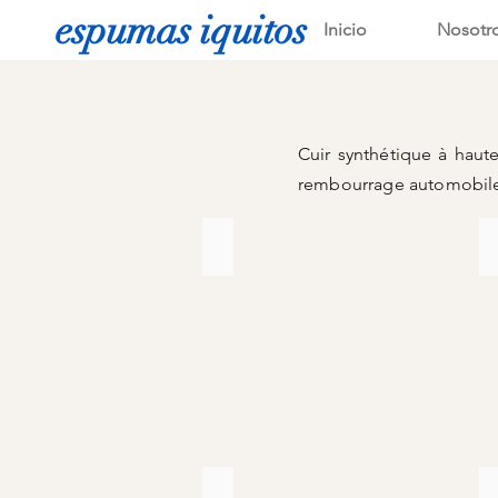
espumas iquitos
Inicio
Nosotr
Cuir synthétique à haute
rembourrage automobile,
DANTA BICOLOR MARRON 45
Marroquin
para
tapicería
CHANCHITO NEGRO