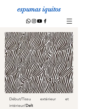
espumas iquitos
Début
/
Tissu extérieur et
intérieur
/
Delt