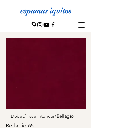
espumas iquitos
Début
/
Tissu intérieur
/
Bellagio
Bellagio 65