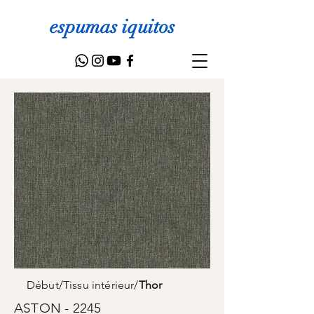
espumas iquitos
Début
/
Tissu intérieur
/
Thor
ASTON - 2245